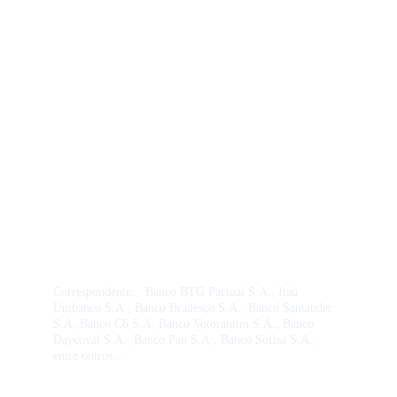
Equipe composta por membros regulamentados OAB, 
CONECON, CRA, CREA,  AMBIMA, ANCORD, 
CRECI, SUSEP, CORE, entre outros órgãos 
regulamentadores.
Plataforma Bancaria - Licenciada de fornecedor 
através do cadastro de Empresa Correspondente 
Bancaria Certificada
 Febraban, Aneps e Certificação 
PLDFT -
 (Certificação de Prevenção à Lavagem de 
Dinheiro e ao Financiamento de Terrorismo é uma 
exigência do Banco Central do Brasil - Bacen). Empresa 
enquadrada na Resolução CMN nº 4.935/2021 
regulamenta a contratação de correspondentes bancários 
no Brasil. A resolução estabelece que as instituições 
financeiras e outras instituições autorizadas pelo Banco 
Central do Brasil podem contratar correspondentes. 
Correspondente:  
 Banco BTG Pactual S.A., Itaú 
Unibanco S.A., Banco Bradesco S.A., Banco Santander 
S.A, Banco C6 S.A, Banco Votorantim S.A., Banco 
Daycoval S.A., Banco Pan S.A., Banco Sofisa S.A., 
entre outros... 